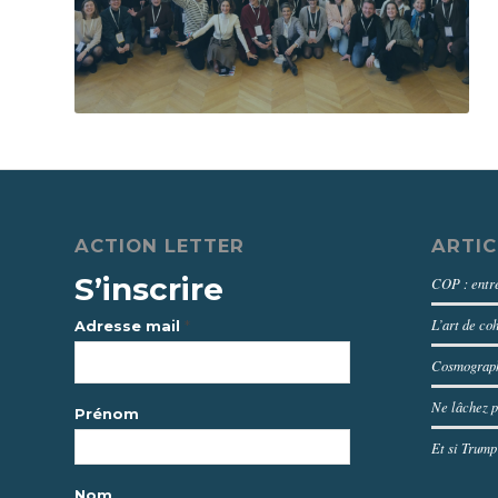
ACTION LETTER
ARTIC
S’inscrire
COP : entre
L’art de co
*
Adresse mail
Cosmograph
Ne lâchez p
Prénom
Et si Trump
Nom