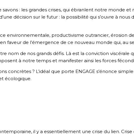
vons : les grandes crises, qui ébranlent notre monde et no
 d’une décision sur le futur : la possibilité qui s’ouvre à nou
ce environnementale, productivisme outrancier, érosion de n
gir en faveur de l’émergence de ce nouveau monde qui, au se
autre nom de nos grands défis. Là est la conviction viscér
posent à notre temps et manifester ainsi les forces fécon
tions concrètes ? L’idéal que porte ENGAGE s’énonce simpl
et écologique.
temporaine, il y a essentiellement une crise du lien. Crise 