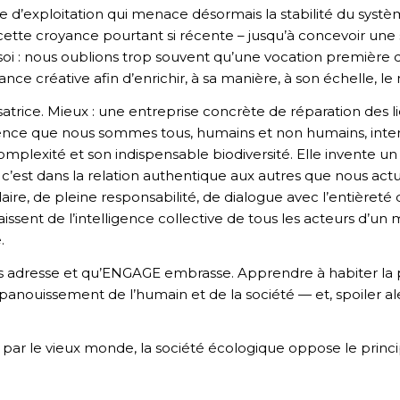
e d’exploitation qui menace désormais la stabilité du systè
– cette croyance pourtant si récente – jusqu’à concevoir une
à soi : nous oublions trop souvent qu’une vocation première 
nce créative afin d’enrichir, à sa manière, à son échelle, le
trice. Mieux : une entreprise concrète de réparation des lien
ience que nous sommes tous, humains et non humains, interd
complexité et son indispensable biodiversité. Elle invente un
c’est dans la relation authentique aux autres que nous actual
ire, de pleine responsabilité, de dialogue avec l’entièreté d
ssent de l’intelligence collective de tous les acteurs d’u
.
us adresse et qu’ENGAGE embrasse. Apprendre à habiter la 
panouissement de l’humain et de la société — et, spoiler ale
née par le vieux monde, la société écologique oppose le princ