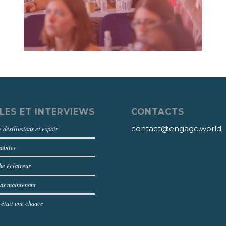
LES ET INTERVIEWS
CONTACTS
contact@engage.world
 désillusions et espoir
habiter
e éclaireur
as maintenant
 était une chance