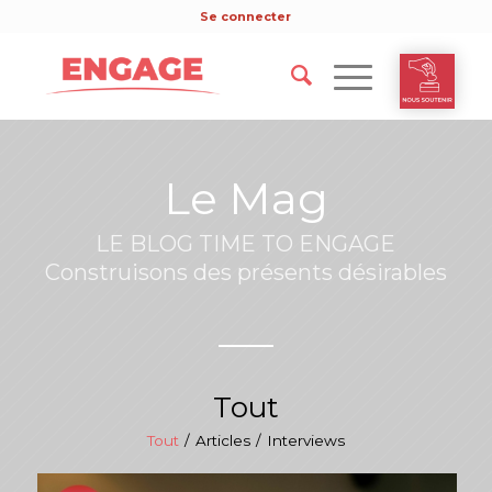
Se connecter
Le Mag
LE BLOG TIME TO ENGAGE
Construisons des présents désirables
Tout
Tout
/
Articles
/
Interviews