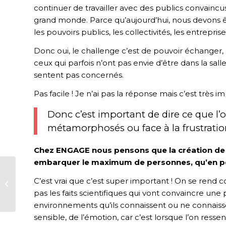
continuer de travailler avec des publics convaincu
grand monde. Parce qu’aujourd’hui, nous devons ê
les pouvoirs publics, les collectivités, les entrepris
Donc oui, le challenge c’est de pouvoir échanger,
ceux qui parfois n’ont pas envie d’être dans la sa
sentent pas concernés.
Pas facile ! Je n’ai pas la réponse mais c’est très i
Donc c’est important de dire ce que l
métamorphosés ou face à la frustrati
Chez ENGAGE nous pensons que la création de l
embarquer le maximum de personnes, qu’en p
Le désert, illustration
C’est vrai que c’est super important ! On se rend c
de l’adaptabilité des
pas les faits scientifiques qui vont convaincre une 
espèces
environnements qu’ils connaissent ou ne connaisse
sensible, de l’émotion, car c’est lorsque l’on res