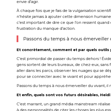
envie d’agir.
À chaque fois que je fais de la vulgarisation scienti
n’hésite jamais à ajouter cette dimension humaine,
c’est important de dire ce que l’on ressent quan
frustration du manque d’action.
Passons du temps à nous émerveiller du 
Et concrètement, comment et par quels outils 
C’est primordial de passer du temps dehors ! Évidemm
gens sortent de leurs bureaux, de chez-eux, sans f
aller dans les parcs, observer les nuages qui se dép
pour se connecter avec le vivant et pour appréhen
Passons du temps à nous émerveiller du vivant, il n
Et enfin, quels sont vos futurs désirables, Heidi
C’est marrant, un grand média mainstream réalise 
à des personnalités de citer les choses les plus esse