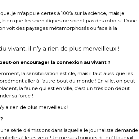
fique, je m’appuie certes à 100% sur la science, mais je
 bien que les scientifiques ne soient pas des robots ! Donc
d on voit des paysages métamorphosés ou face à la
vivant, il n’y a rien de plus merveilleux !
peut-on encourager la connexion au vivant ?
ent, la sensibilisation est clé, mais il faut aussi que les
orcément aller à l’autre bout du monde ! En ville, on peut
lacent, la faune qui est en ville, c’est un très bon début
der sa force !
’y a rien de plus merveilleux !
 ?
une série d’émissions dans laquelle le journaliste demande
ntielles à leurs yeux ! Je me suis toujours dit qu’il faudrait