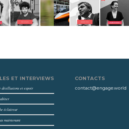
LES ET INTERVIEWS
CONTACTS
contact@engage.world
 désillusions et espoir
habiter
e éclaireur
as maintenant