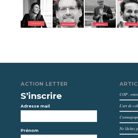
ACTION LETTER
ARTIC
S’inscrire
COP : entre
L’art de co
*
Adresse mail
Cosmograph
Ne lâchez p
Prénom