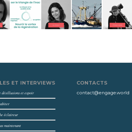
LES ET INTERVIEWS
CONTACTS
contact@engage.world
 désillusions et espoir
habiter
e éclaireur
as maintenant