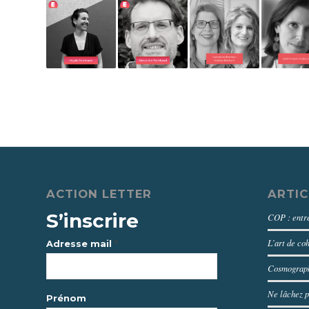
ACTION LETTER
ARTIC
S’inscrire
COP : entre
L’art de co
*
Adresse mail
Cosmograph
Ne lâchez p
Prénom