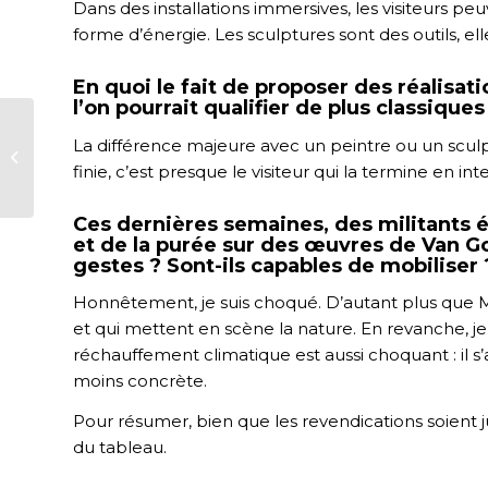
Dans des installations immersives, les visiteurs 
forme d’énergie. Les sculptures sont des outils, el
En quoi le fait de proposer des réalisati
l’on pourrait qualifier de plus classiques
Zoom sur les acteurs
La différence majeure avec un peintre ou un sculpt
de l’écosystème
finie, c’est presque le visiteur qui la termine en in
biodiversité
Ces dernières semaines, des militants é
et de la purée sur des œuvres de Van 
gestes ? Sont-ils capables de mobiliser 
Honnêtement, je suis choqué. D’autant plus que M
et qui mettent en scène la nature. En revanche, je 
réchauffement climatique est aussi choquant : il s’
moins concrète.
Pour résumer, bien que les revendications soient jus
du tableau.