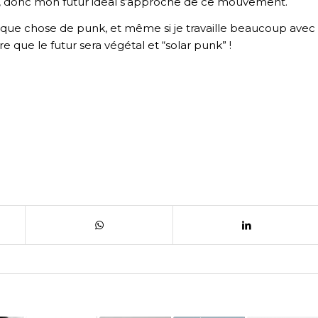
”, donc mon futur idéal s’approche de ce mouvement.
uelque chose de punk, et même si je travaille beaucoup avec
re que le futur sera végétal et “
solar punk
” !