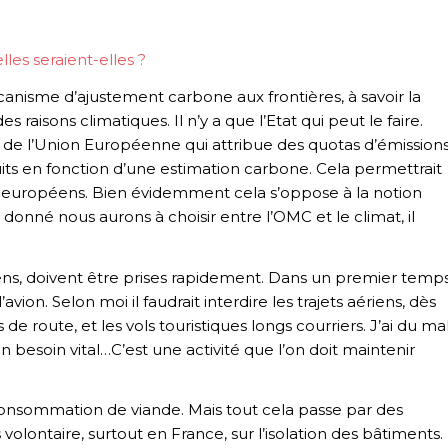
elles seraient-elles ?
écanisme d’ajustement carbone aux frontières, à savoir la
s raisons climatiques. Il n’y a que l’Etat qui peut le faire.
 de l’Union Européenne qui attribue des quotas d’émission
duits en fonction d’une estimation carbone. Cela permettrait
ls européens. Bien évidemment cela s’oppose à la notion
nné nous aurons à choisir entre l’OMC et le climat, il
ens, doivent être prises rapidement. Dans un premier temp
avion. Selon moi il faudrait interdire les trajets aériens, dès
de route, et les vols touristiques longs courriers. J’ai du ma
esoin vital…C’est une activité que l’on doit maintenir
 la consommation de viande. Mais tout cela passe par des
s volontaire, surtout en France, sur l’isolation des bâtiments.