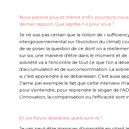
Nous parlons plus et même enfin, pourrions-nous
dernier rapport. Que signifie-t-il pour vous ?
Je ne suis pas certain que la notion de « sufficie
intergouvernemental sur l’évolution du climat) couv
de se poser la question de ce dont on a réellement
sur soi, une manière d’être dans le moment et de 
sobriété va à l’encontre de tout ce que l’on a dév
d’accumulation et de surconsommation. La sobrié
a, c’est apprendre à se débarrasser. C’est aussi
J’aime par exemple le fait que cette interview m’
pour s’entendre, pour reprendre le slogan de l’A
L’innovation, la compensation ou l’efficacité sont i
Et vos futurs désirables, quels sont-ils ?
Je vais peut-être manquer d’originalité en citant l