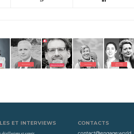
LES ET INTERVIEWS
CONTACTS
contact@engage.world
 désillusions et espoir