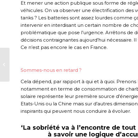
Et mener une action publique sous forme de régle
véhicules. On va observer une électrification des v
tanks ? Les batteries sont assez lourdes comme ça, 
intervenir en interdisant un certain nombre de chos
problématique que pose l’urgence. Arrêtons de dé
décisions contraignantes aujourd’hui nécessaire. Il 
Ce n’est pas encore le cas en France.
L’enjeu des
conversations
Sommes-nous en retard ?
citoyennes
Cela dépend, par rapport à qui et à quoi. Prenons 
notamment en terme de consommation de charbon ma
solaire représente leur première source d’énergie
Etats-Unis ou la Chine mais sur d’autres dimensio
inspirants qui peuvent nous conduire à évoluer.
‘La sobriété va à l’encontre de tout
à savoir une logique d’acc