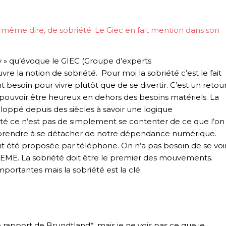
 même dire, de sobriété. Le
Giec
en fait mention dans son
ncy » qu’évoque le GIEC (Groupe d’experts
re la notion de sobriété. Pour moi la sobriété c’est le fait
 besoin pour vivre plutôt que de se divertir. C’est un retou
pouvoir être heureux en dehors des besoins matériels. La
eloppé depuis des siècles à savoir une logique
té ce n’est pas de simplement se contenter de ce que l’on
 apprendre à se détacher de notre dépendance numérique.
ait été proposée par téléphone. On n’a pas besoin de se voi
DEME. La sobriété doit être le premier des mouvements.
mportantes mais la sobriété est la clé.
e rapport de Brundtland*, mais je ne vois pas ce que je