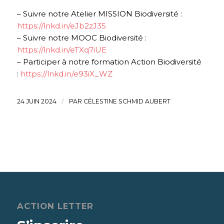
– Suivre notre Atelier MISSION Biodiversité :
https://lnkd.in/eJb2zJ35
– Suivre notre MOOC Biodiversité :
https://lnkd.in/eTXq7iUE
– Participer à notre formation Action Biodiversité
:
https://lnkd.in/e93iX_WZ
24 JUIN 2024
/
PAR
CÉLESTINE SCHMID AUBERT
ACTION LETTER