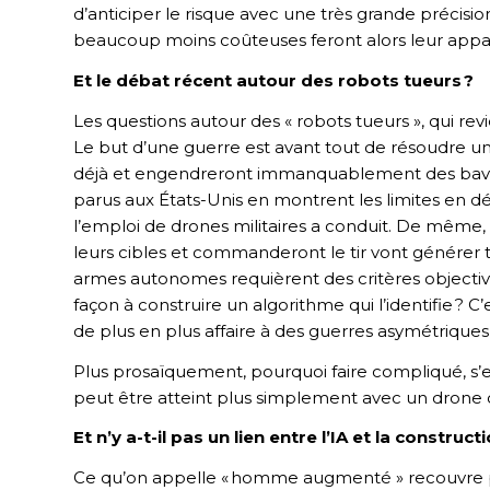
d’anticiper le risque avec une très grande précisio
beaucoup moins coûteuses feront alors leur appa
Et le débat récent autour des robots tueurs ?
Les questions autour des « robots tueurs », qui re
Le but d’une guerre est avant tout de résoudre un 
déjà et engendreront immanquablement des bavure
parus aux États-Unis en montrent les limites en dé
l’emploi de drones militaires a conduit. De mêm
leurs cibles et commanderont le tir vont générer tro
armes autonomes requièrent des critères objecti
façon à construire un algorithme qui l’identifie ? 
de plus en plus affaire à des guerres asymétrique
Plus prosaïquement, pourquoi faire compliqué, s’
peut être atteint plus simplement avec un drone
Et n’y a-t-il pas un lien entre l’IA et la const
Ce qu’on appelle « homme augmenté » recouvre pl