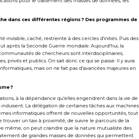
ications pour le traitement des masses de données, les
rche dans ces différentes régions ? Des programmes de
nvisible, caché, restreinte à des cercles d’initiés. Puis des
rtout après la Seconde Guerre mondiale. Aujourd’hui, la
 communautés de chercheurs sont interdisciplinaires,
, privés et publics. On sait donc ce qui se passe. Il y aura
 informatiques, mais on ne fait pas d’avancées majeures en
asme ?
plications, à la dépendance qu’elles engendrent dans la vie de
s induisent. La délégation de certaines tâches aux machines
èmes informatiques offrent de nouvelles opportunités, tout
rouver un taxi à proximité, de suivre le parcours de la
r… De même, on peut craindre que la nature mutualiste des
traitement de grandes masses de données qui permettent