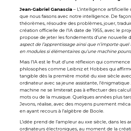
Jean-Gabriel Ganascia
– L’intelligence artificiel
que nous faisons avec notre intelligence. De façon
théorèmes, résoudre des problèmes, jouer, traduire, 
création officielle de l’IA date de 1955, avec le pr
propose de jeter les fondements d’une nouvelle dis
aspect de l’apprentissage ainsi que n’importe quel t
en modules si élémentaires qu’une machine pourrai
Mais l’IA est le fruit d’une réflexion qui commenc
philosophes comme Leibniz et Hobbes qui affirment
tangible dès la première moitié du xixe siècle av
ordinateur avec sa jeune assistante, l’énigmatique 
machine ne se limiterait pas à effectuer des calc
mots ou de la musique. Quelques années plus tard
Jevons, réalise, avec des moyens purement mécani
en ayant recours à l’algèbre de Boole.
L’idée prend de l’ampleur au xxe siècle, dans les
ordinateurs électroniques, au moment de la créati