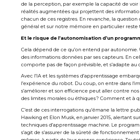
de la perception, par exemple la capacité de voir l
réalités augmentées qui projettent des informatio
chacun de ces registres. En revanche, la question d
général et sur notre mémoire en particulier reste 
Et le risque de l’autonomisation d’un program
Cela dépend de ce qu’on entend par autonomie. 
des informations données par ses capteurs. En cel
comporte pas de façon prévisible, et s’adapte au c
Avec l’IA et les systèmes d’apprentissage embarq
l’expérience du robot. Du coup, on entre dans l’i
s’améliorer et son efficience peut aller contre n
des limites morales ou éthiques ? Comment et à qu
C’est de ces interrogations qu’émane la lettre publ
Hawking et Elon Musk, en janvier 2015, alertant 
techniques d’apprentissage machine. Le programme
s’agit de s’assurer de la sûreté de fonctionneme
mêmes, à partir de leur propre expérience. Toutefoi