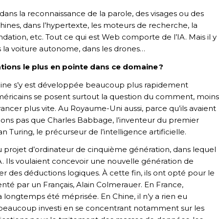
s : dans la reconnaissance de la parole, des visages ou des
hines, dans l’hypertexte, les moteurs de recherche, la
ation, etc. Tout ce qui est Web comporte de l’IA. Mais il y
s la voiture autonome, dans les drones…
ations le plus en pointe dans ce domaine ?
ipline s’y est développée beaucoup plus rapidement
 Américains se posent surtout la question du comment, moins
vancer plus vite. Au Royaume-Uni aussi, parce qu’ils avaient
blions pas que Charles Babbage, l’inventeur du premier
 Turing, le précurseur de l’intelligence artificielle.
du projet d’ordinateur de cinquième génération, dans lequel
IA. Ils voulaient concevoir une nouvelle génération de
des déductions logiques. À cette fin, ils ont opté pour le
té par un Français, Alain Colmerauer. En France,
 longtemps été méprisée. En Chine, il n’y a rien eu
 beaucoup investi en se concentrant notamment sur les