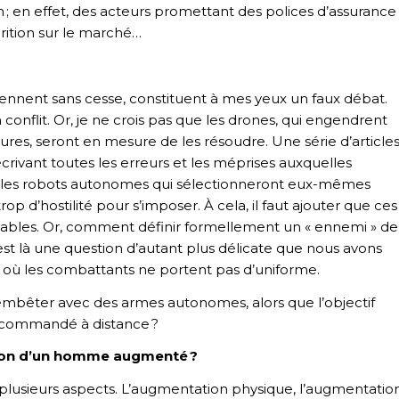
n ; en effet, des acteurs promettant des polices d’assurance
rition sur le marché…
viennent sans cesse, constituent à mes yeux un faux débat.
conflit. Or, je ne crois pas que les drones, qui engendrent
s, seront en mesure de les résoudre. Une série d’article
crivant toutes les erreurs et les méprises auxquelles
e, les robots autonomes qui sélectionneront eux-mêmes
p d’hostilité pour s’imposer. À cela, il faut ajouter que ces
vables. Or, comment définir formellement un « ennemi » de
C’est là une question d’autant plus délicate que nous avons
s où les combattants ne portent pas d’uniforme.
embêter avec des armes autonomes, alors que l’objectif
 commandé à distance ?
ruction d’un homme augmenté ?
usieurs aspects. L’augmentation physique, l’augmentatio