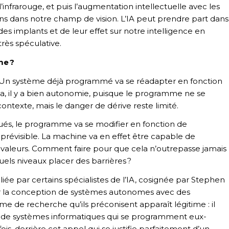
’infrarouge, et puis l’augmentation intellectuelle avec les
ns dans notre champ de vision. L’IA peut prendre part dans
es implants et de leur effet sur notre intelligence en
très spéculative.
me ?
Un système déjà programmé va se réadapter en fonction
a, il y a bien autonomie, puisque le programme ne se
ontexte, mais le danger de dérive reste limité.
ués, le programme va se modifier en fonction de
mprévisible. La machine va en effet être capable de
os valeurs. Comment faire pour que cela n’outrepasse jamais
els niveaux placer des barrières ?
iée par certains spécialistes de l’IA, cosignée par Stephen
sur la conception de systèmes autonomes avec des
 de recherche qu’ils préconisent apparaît légitime : il
nt de systèmes informatiques qui se programment eux-
s, derrière cet appel qui se justifie parfaitement d’un