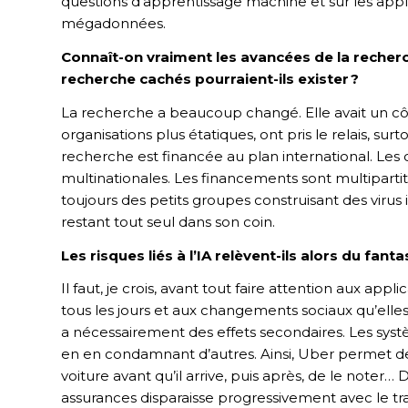
questions d’apprentissage machine et sur les appl
mégadonnées.
Connaît-on vraiment les avancées de la reche
recherche cachés pourraient-ils exister ?
La recherche a beaucoup changé. Elle avait un côté i
organisations plus étatiques, ont pris le relais, su
recherche est financée au plan international. Les
multinationales. Les financements sont multipartites
toujours des petits groupes construisant des virus
restant tout seul dans son coin.
Les risques liés à l’IA relèvent-ils alors du fant
Il faut, je crois, avant tout faire attention aux ap
tous les jours et aux changements sociaux qu’elle
a nécessairement des effets secondaires. Les syst
en en condamnant d’autres. Ainsi, Uber permet de t
voiture avant qu’il arrive, puis après, de le note
assurances disparaisse progressivement avec le 