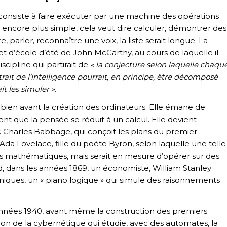
le consiste à faire exécuter par une machine des opérations
 encore plus simple, cela veut dire calculer, démontrer des
parler, reconnaître une voix, la liste serait longue. La
ojet d’école d’été de John McCarthy, au cours de laquelle il
cipline qui partirait de
« la conjecture selon laquelle chaqu
rait de l’intelligence pourrait, en principe, être décomposé
t les simuler »
.
e bien avant la création des ordinateurs. Elle émane de
 que la pensée se réduit à un calcul. Elle devient
ec Charles Babbage, qui conçoit les plans du premier
Ada Lovelace, fille du poète Byron, selon laquelle une telle
uls mathématiques, mais serait en mesure d’opérer sur des
, dans les années 1869, un économiste, William Stanley
ques, un « piano logique » qui simule des raisonnements
 années 1940, avant même la construction des premiers
on de la cybernétique qui étudie, avec des automates, la