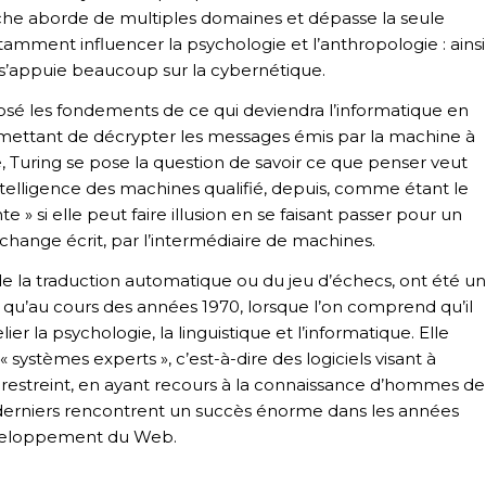
he aborde de multiples domaines et dépasse la seule
tamment influencer la psychologie et l’anthropologie : ainsi
 s’appuie beaucoup sur la cybernétique.
 posé les fondements de ce qui deviendra l’informatique en
 permettant de décrypter les messages émis par la machine à
Turing se pose la question de savoir ce que penser veut
intelligence des machines qualifié, depuis, comme étant le
te » si elle peut faire illusion en se faisant passer pour un
 échange écrit, par l’intermédiaire de machines.
 la traduction automatique ou du jeu d’échecs, ont été un
t qu’au cours des années 1970, lorsque l’on comprend qu’il
elier la psychologie, la linguistique et l’informatique. Elle
 systèmes experts », c’est-à-dire des logiciels visant à
restreint, en ayant recours à la connaissance d’hommes de
derniers rencontrent un succès énorme dans les années
développement du Web.