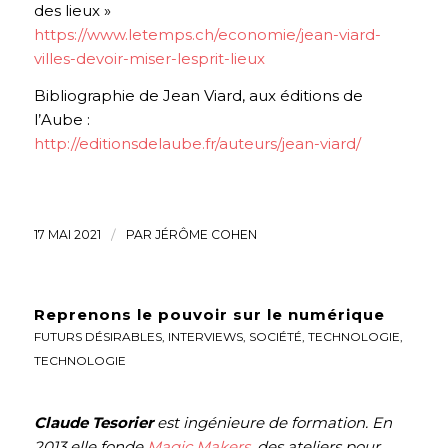
des lieux »
https://www.letemps.ch/economie/jean-viard-
villes-devoir-miser-lesprit-lieux
Bibliographie de Jean Viard, aux éditions de
l’Aube :
http://editionsdelaube.fr/auteurs/jean-viard/
17 MAI 2021
/
PAR
JÉRÔME COHEN
Reprenons le pouvoir sur le numérique
FUTURS DÉSIRABLES
,
INTERVIEWS
,
SOCIÉTÉ
,
TECHNOLOGIE
,
TECHNOLOGIE
Claude Tesorier
est ingénieure de formation. En
2013 elle fonde
Magic Makers
, des ateliers pour