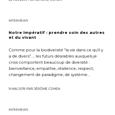
ENTREPRISE
,
ENVIRONNEMENT
,
FUTURS DÉSIRABLES
,
INTERVIEWS
Notre impératif : prendre soin des autres
et du vivant
Comme pour la biodiversité “la vie dans ce qu’il y
a de divers”…. les futurs désirables auxquels je
crois comportent beaucoup de diversité :
bienveillance, empathie, résilience, respect,
changement de paradigme, de système…
9 MAI 2019
PAR
JÉRÔME COHEN
EDUCATION
,
ENTREPRISE
,
FUTURS DÉSIRABLES
,
HUMANISME
,
INTERVIEWS