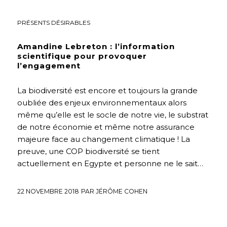
ENVIRONNEMENT
,
FUTURS DÉSIRABLES
,
INTERVIEWS
,
PRÉSENTS DÉSIRABLES
Amandine Lebreton : l’information
scientifique pour provoquer
l’engagement
La biodiversité est encore et toujours la grande
oubliée des enjeux environnementaux alors
même qu’elle est le socle de notre vie, le substrat
de notre économie et même notre assurance
majeure face au changement climatique ! La
preuve, une COP biodiversité se tient
actuellement en Egypte et personne ne le sait…
22 NOVEMBRE 2018
PAR
JÉRÔME COHEN
EDUCATION
,
FUTURS DÉSIRABLES
,
FUTURS SOUHAITABLES
,