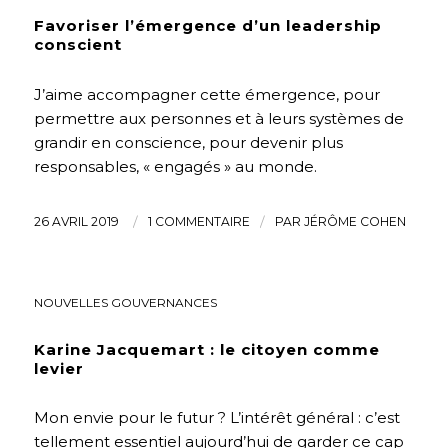
Favoriser l’émergence d’un leadership
conscient
J’aime accompagner cette émergence, pour
permettre aux personnes et à leurs systèmes de
grandir en conscience, pour devenir plus
responsables, « engagés » au monde.
26 AVRIL 2019
/
1 COMMENTAIRE
/
PAR
JÉRÔME COHEN
ENVIRONNEMENT
,
FUTURS DÉSIRABLES
,
INTERVIEWS
,
NOUVELLES GOUVERNANCES
Karine Jacquemart : le citoyen comme
levier
Mon envie pour le futur ? L’intérêt général : c’est
tellement essentiel aujourd’hui de garder ce cap