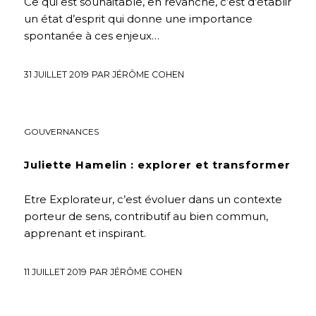
Ce qui est souhaitable, en revanche, c’est d’établir
un état d’esprit qui donne une importance
spontanée à ces enjeux…
31 JUILLET 2019
PAR
JÉRÔME COHEN
ENTREPRISE
,
HUMANISME
,
INTERVIEWS
,
NOUVELLES
GOUVERNANCES
Juliette Hamelin : explorer et transformer
Etre Explorateur, c’est évoluer dans un contexte
porteur de sens, contributif au bien commun,
apprenant et inspirant.
11 JUILLET 2019
PAR
JÉRÔME COHEN
ENTREPRISE
,
ENVIRONNEMENT
,
FUTURS DÉSIRABLES
,