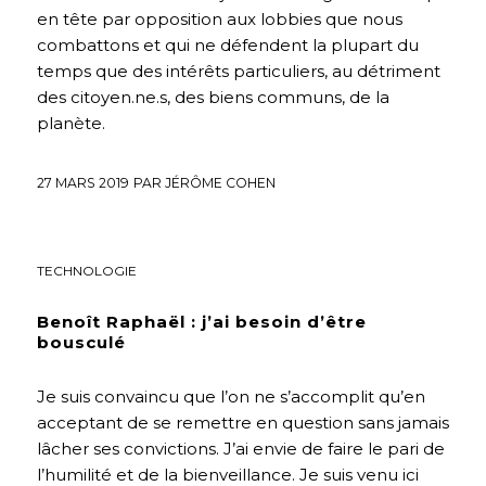
en tête par opposition aux lobbies que nous
combattons et qui ne défendent la plupart du
temps que des intérêts particuliers, au détriment
des citoyen.ne.s, des biens communs, de la
planète.
27 MARS 2019
PAR
JÉRÔME COHEN
FUTURS DÉSIRABLES
,
HACKING
,
HUMANISME
,
INTERVIEWS
,
TECHNOLOGIE
Benoît Raphaël : j’ai besoin d’être
bousculé
Je suis convaincu que l’on ne s’accomplit qu’en
acceptant de se remettre en question sans jamais
lâcher ses convictions. J’ai envie de faire le pari de
l’humilité et de la bienveillance. Je suis venu ici