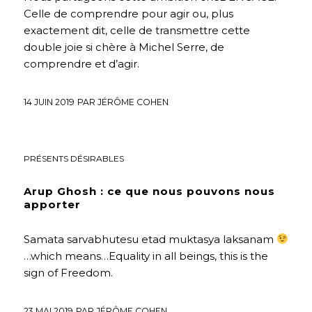
Celle de comprendre pour agir ou, plus
exactement dit, celle de transmettre cette
double joie si chère à Michel Serre, de
comprendre et d’agir.
14 JUIN 2019
PAR
JÉRÔME COHEN
EDUCATION
,
ENVIRONNEMENT
,
HUMANISME
,
INTERVIEWS
,
PRÉSENTS DÉSIRABLES
Arup Ghosh : ce que nous pouvons nous
apporter
Samata sarvabhutesu etad muktasya laksanam
…which means…Equality in all beings, this is the
sign of Freedom.
23 MAI 2019
PAR
JÉRÔME COHEN