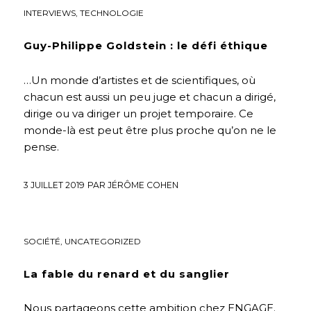
INTERVIEWS
,
TECHNOLOGIE
Guy-Philippe Goldstein : le défi éthique
…Un monde d’artistes et de scientifiques, où
chacun est aussi un peu juge et chacun a dirigé,
dirige ou va diriger un projet temporaire. Ce
monde-là est peut être plus proche qu’on ne le
pense.
3 JUILLET 2019
PAR
JÉRÔME COHEN
ENVIRONNEMENT
,
FUTURS SOUHAITABLES
,
HUMANISME
,
SOCIÉTÉ
,
UNCATEGORIZED
La fable du renard et du sanglier
Nous partageons cette ambition chez ENGAGE.