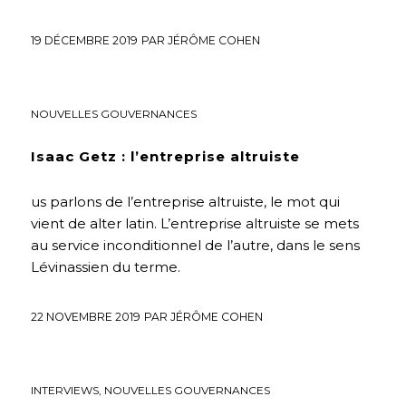
19 DÉCEMBRE 2019
PAR
JÉRÔME COHEN
ENTREPRISE
,
FUTURS DÉSIRABLES
,
HUMANISME
,
INTERVIEWS
,
NOUVELLES GOUVERNANCES
Isaac Getz : l’entreprise altruiste
us parlons de l’entreprise altruiste, le mot qui
vient de alter latin. L’entreprise altruiste se mets
au service inconditionnel de l’autre, dans le sens
Lévinassien du terme.
22 NOVEMBRE 2019
PAR
JÉRÔME COHEN
ENTREPRISE
,
ENVIRONNEMENT
,
FUTURS DÉSIRABLES
,
INTERVIEWS
,
NOUVELLES GOUVERNANCES