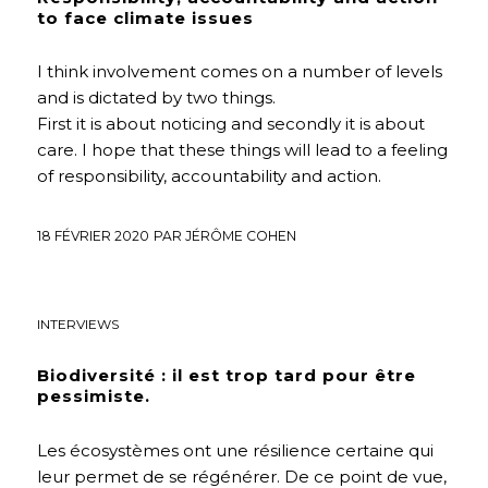
to face climate issues
I think involvement comes on a number of levels
and is dictated by two things.
First it is about noticing and secondly it is about
care. I hope that these things will lead to a feeling
of responsibility, accountability and action.
18 FÉVRIER 2020
PAR
JÉRÔME COHEN
BIODIVERSITÉ
,
ENVIRONNEMENT
,
FUTURS DÉSIRABLES
,
INTERVIEWS
Biodiversité : il est trop tard pour être
pessimiste.
Les écosystèmes ont une résilience certaine qui
leur permet de se régénérer. De ce point de vue,